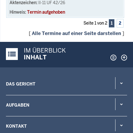
II-11 UF 42/26
Termin aufgehoben
Seite 1 von 2
1
2
[
Alle Termine auf einer Seite darstellen
]
IM ÜBERBLICK
Justiz-Portal im Überblick:
INHALT
DAS GERICHT
AUFGABEN
KONTAKT