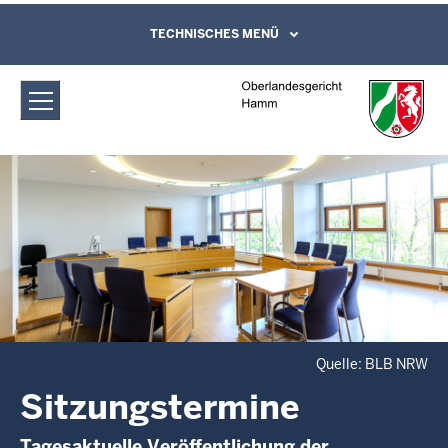
Direkt zum Inhalt
Oberlandesgericht Hamm:
TECHNISCHES MENÜ
Leichte Sprache, Gebärdensprachenvideo
und Kontaktformular
Sitzungstermine
Quelle: BLB NRW
Sitzungstermine
Tagesaktuelle Veröffentlichung der