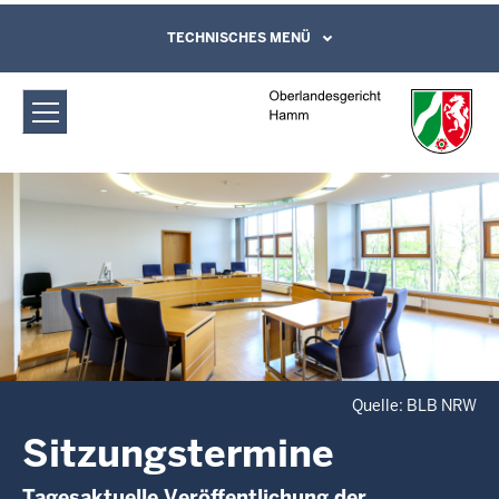
Direkt zum Inhalt
Oberlandesgericht Hamm:
TECHNISCHES MENÜ
Leichte Sprache, Gebärdensprachenvideo
und Kontaktformular
Sitzungstermine
Quelle: BLB NRW
Sitzungstermine
Tagesaktuelle Veröffentlichung der