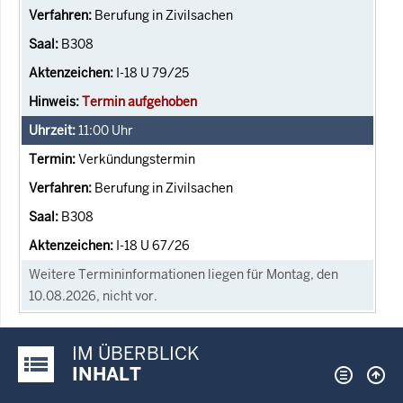
Berufung in Zivilsachen
B308
I-18 U 79/25
Termin aufgehoben
11:00
Uhr
Verkündungstermin
Berufung in Zivilsachen
B308
I-18 U 67/26
Weitere Termininformationen liegen für Montag, den
10.08.2026, nicht vor.
IM ÜBERBLICK
Justiz-Portal im Überblick:
INHALT