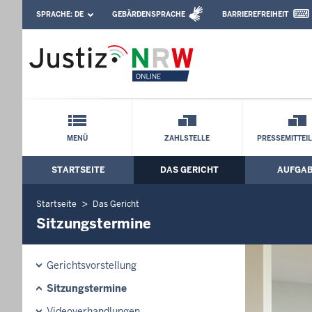
Direkt zum Inhalt
SPRACHE:
DE
GEBÄRDENSPRACHE
BARRIEREFREIHEIT
Leichte Sprache, Gebärdensprachenvideo u
Oberlandesgericht Hamm: Sitzungster
Schnellnavigation mit Volltext-Suche
MENÜ
ZAHLSTELLE
PRESSEMITTEI
STARTSEITE
DAS GERICHT
AUFGA
Hauptmenü: Hauptnavigation
Startseite
Das Gericht
Sitzungstermine
Gerichtsvorstellung
Sitzungstermine
Videoverhandlungen