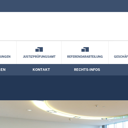
nd Kontaktformular
mine
LUNGEN
JUSTIZPRÜFUNGSAMT
REFERENDARABTEILUNG
GESCHÄF
BEN
KONTAKT
RECHTS-INFOS