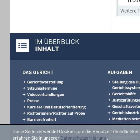
11:00
Weitere T
IM ÜBERBLICK
Justiz-Portal im Überblick:
INHALT
DAS GERICHT
AUFGABEN
Gerichtsvorstellung
Stellung des O
Gerichtssyste
Sitzungstermine
Gerichtshöfe
Videoverhandlungen
Justizprüfungs
Presse
Geschäftsverte
Karriere und Berufsorientierung
Gerichtsbezirk
Richterinnen/Richter auf Probe
Mediation beim
Barrierefreiheit
Dolmetscher/-
Eingangskontrolle
Übersetzer/-in
Diese Seite verwendet Cookies, um die Benutzerfreundlichkei
Bistro „Lieblings-Gericht by
Psychosoziale
erfahren Sie in unserer
LebensWert“ im
Datenschutzerklärung
.