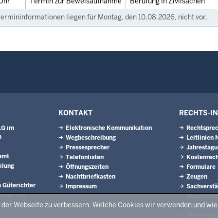
Uhr
Termin zur Beweisaufnahme
Berufung in Zivilsachen
ermininformationen liegen für Montag, den 10.08.2026, nicht vor.
KONTAKT
RECHTS-I
LG im
Elektronische Kommunikation
Rechtsprec
m
Wegbeschreibung
Leitlinien
Pressesprecher
Jahrestag
amt
Telefonlisten
Kostenrech
ilung
Öffnungszeiten
Formulare
Nachtbriefkasten
Zeugen
 Güterichter
Impressum
Sachverstä
innen und
Gesetze (
nen
t der Webseite zu verbessern. Welche Cookies wir verwenden und wi
Rechtspre
Online-Ver