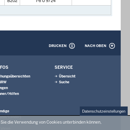
B202
I-6 U 9/24
DRUCKEN
NACH OBEN
NFOS
SERVICE
hungsübersichten
Übersicht
 NRW
Suche
ungen
ner/Hilfen
ndige
Datenschutzeinstellungen
Bund/Länder)
e Sie die Verwendung von Cookies unterbinden können,
chung NRW
fahren