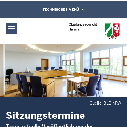
Direkt zum Inhalt
Oberlandesgericht Hamm:
TECHNISCHES MENÜ
Leichte Sprache, Gebärdensprachenvideo
und Kontaktformular
Sitzungstermine
Quelle: BLB NRW
Sitzungstermine
Tagesaktuelle Veröffentlichung der