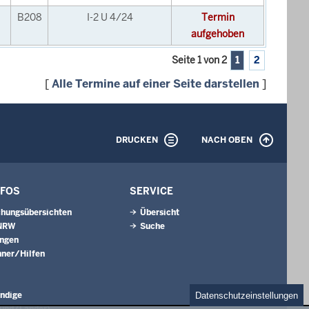
B208
I-2 U 4/24
Termin
aufgehoben
Seite 1 von 2
1
2
[
Alle Termine auf einer Seite darstellen
]
DRUCKEN
NACH OBEN
NFOS
SERVICE
hungsübersichten
Übersicht
 NRW
Suche
ungen
ner/Hilfen
ndige
Datenschutzeinstellungen