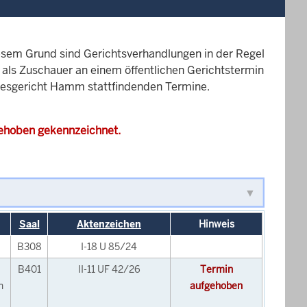
esem Grund sind Gerichtsverhandlungen in der Regel
it als Zuschauer an einem öffentlichen Gerichtstermin
ndesgericht Hamm stattfindenden Termine.
gehoben gekennzeichnet.
Saal
Aktenzeichen
Hinweis
B308
I-18 U 85/24
B401
II-11 UF 42/26
Termin
n
aufgehoben