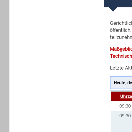
Gerichtli
öffentlich
teilzuneh
Maßgeblic
Technisch
Letzte Ak
Uhrze
09:30
09:30