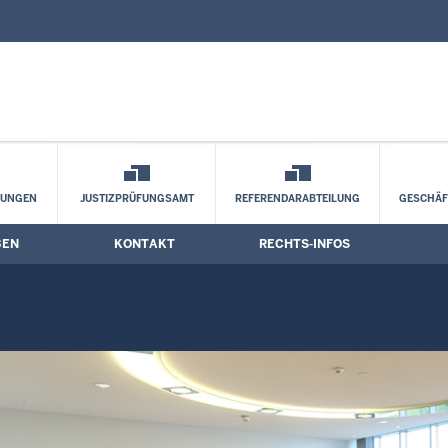
nd Kontaktformular
mine
LUNGEN
JUSTIZPRÜFUNGSAMT
REFERENDARABTEILUNG
GESCHÄF
BEN
KONTAKT
RECHTS-INFOS