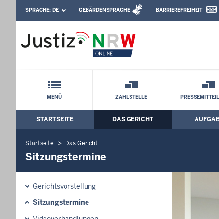
Direkt zum Inhalt
SPRACHE:
DE
GEBÄRDENSPRACHE
BARRIEREFREIHEIT
Leichte Sprache, Gebärdensprachenvideo u
Oberlandesgericht Hamm: Sitzungster
Schnellnavigation mit Volltext-Suche
MENÜ
ZAHLSTELLE
PRESSEMITTEI
STARTSEITE
DAS GERICHT
AUFGA
Hauptmenü: Hauptnavigation
Startseite
Das Gericht
Sitzungstermine
Gerichtsvorstellung
Sitzungstermine
Videoverhandlungen