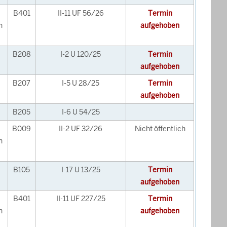
B401
II-11 UF 56/26
Termin
n
aufgehoben
B208
I-2 U 120/25
Termin
aufgehoben
B207
I-5 U 28/25
Termin
aufgehoben
B205
I-6 U 54/25
B009
II-2 UF 32/26
Nicht öffentlich
n
B105
I-17 U 13/25
Termin
aufgehoben
B401
II-11 UF 227/25
Termin
n
aufgehoben