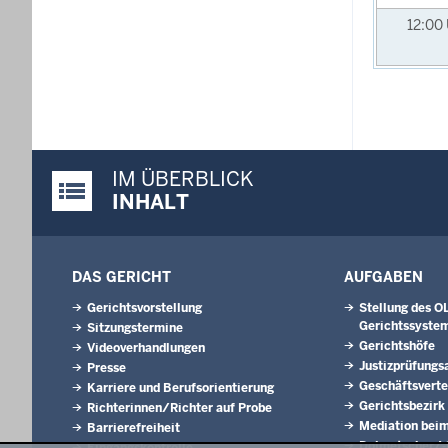
12:00
IM ÜBERBLICK
Justiz-Portal im Überblick:
INHALT
DAS GERICHT
AUFGABEN
Gerichtsvorstellung
Stellung des O
Gerichtssyste
Sitzungstermine
Gerichtshöfe
Videoverhandlungen
Justizprüfungs
Presse
Geschäftsverte
Karriere und Berufsorientierung
Gerichtsbezirk
Richterinnen/Richter auf Probe
Mediation beim
Barrierefreiheit
Dolmetscher/-