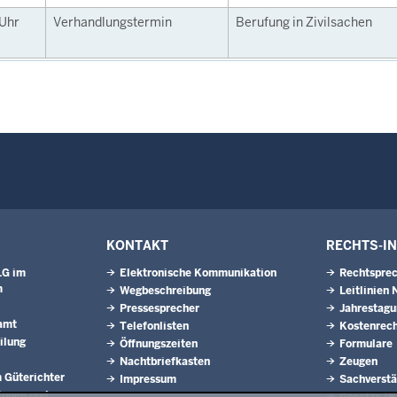
Uhr
Verhandlungstermin
Berufung in Zivilsachen
KONTAKT
RECHTS-I
LG im
Elektronische Kommunikation
Rechtsprec
m
Wegbeschreibung
Leitlinien
Pressesprecher
Jahrestag
amt
Telefonlisten
Kostenrech
ilung
Öffnungszeiten
Formulare
Nachtbriefkasten
Zeugen
 Güterichter
Impressum
Sachverstä
innen und