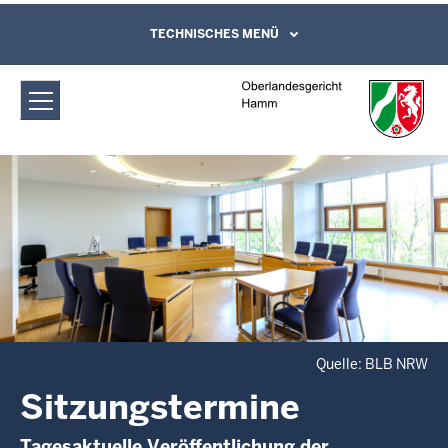
Direkt zum Inhalt
Oberlandesgericht Hamm:
TECHNISCHES MENÜ
Leichte Sprache, Gebärdensprachenvideo
und Kontaktformular
Sitzungstermine
Quelle: BLB NRW
Sitzungstermine
Tagesaktuelle Veröffentlichung der