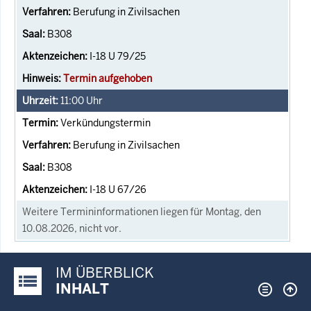
Berufung in Zivilsachen
B308
I-18 U 79/25
Termin aufgehoben
11:00
Uhr
Verkündungstermin
Berufung in Zivilsachen
B308
I-18 U 67/26
Weitere Termininformationen liegen für Montag, den
10.08.2026, nicht vor.
IM ÜBERBLICK
Justiz-Portal im Überblick:
INHALT