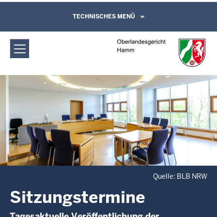
Direkt zum Inhalt
Oberlandesgericht Hamm:
TECHNISCHES MENÜ
Leichte Sprache, Gebärdensprachenvideo
und Kontaktformular
Sitzungstermine
Quelle: BLB NRW
Sitzungstermine
Tagesaktuelle Veröffentlichung der