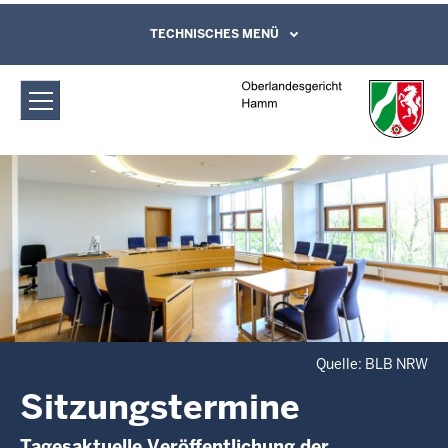
Direkt zum Inhalt
Oberlandesgericht Hamm:
TECHNISCHES MENÜ
Leichte Sprache, Gebärdensprachenvideo
und Kontaktformular
Sitzungstermine
Quelle: BLB NRW
Sitzungstermine
Tagesaktuelle Veröffentlichung der