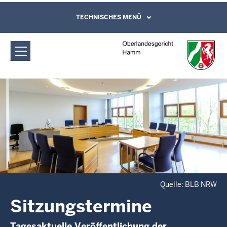
Direkt zum Inhalt
Oberlandesgericht Hamm:
TECHNISCHES MENÜ
Leichte Sprache, Gebärdensprachenvideo
und Kontaktformular
Sitzungstermine
Quelle: BLB NRW
Sitzungstermine
Tagesaktuelle Veröffentlichung der