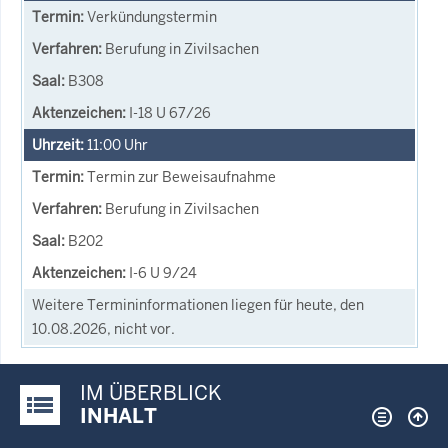
Verkündungstermin
Berufung in Zivilsachen
B308
I-18 U 67/26
11:00
Uhr
Termin zur Beweisaufnahme
Berufung in Zivilsachen
B202
I-6 U 9/24
Weitere Termininformationen liegen für heute, den
10.08.2026, nicht vor.
IM ÜBERBLICK
Justiz-Portal im Überblick:
INHALT