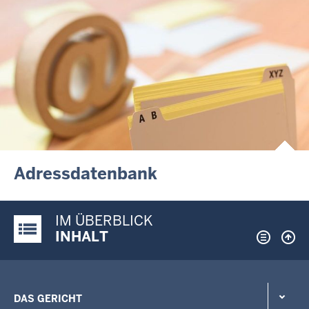
Adressdatenbank
IM ÜBERBLICK
Justiz-Portal im Überblick:
INHALT
DAS GERICHT