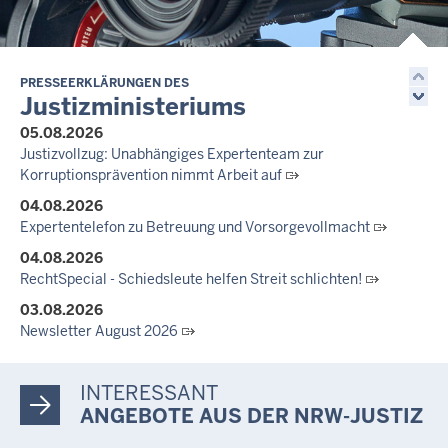
zieht positive Bilanz des Projekts Zukunftswerkstatt Justiz
Nordrhein-Westfalen
01.07.2026
Newsletter Juli 2026
PRESSEERKLÄRUNGEN DES
Justizministeriums
30.06.2026
05.08.2026
288 Anwärterinnen und Anwärter des Jahrgangs 2024/2026
Justizvollzug: Unabhängiges Expertenteam zur
der Justizvollzugsschule NRW geehrt
Korruptionsprävention nimmt Arbeit auf
30.06.2026
04.08.2026
RechtSpecial - Schiedsleute helfen Streit schlichten!
Expertentelefon zu Betreuung und Vorsorgevollmacht
04.08.2026
RechtSpecial - Schiedsleute helfen Streit schlichten!
03.08.2026
Newsletter August 2026
27.07.2026
Dein Mut findet Rückhalt: Die Justiz NRW unterstützt
INTERESSANT
Informationskampagne gegen häusliche Gewalt
ANGEBOTE AUS DER NRW-JUSTIZ
10.07.2026