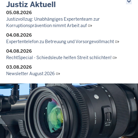
Justiz Aktuell
05.08.2026
Justizvollzug: Unabhängiges Expertenteam zur
Korruptionsprävention nimmt Arbeit auf
04.08.2026
Expertentelefon zu Betreuung und Vorsorgevollmacht
04.08.2026
RechtSpecial - Schiedsleute helfen Streit schlichten!
03.08.2026
Newsletter August 2026
27.07.2026
Dein Mut findet Rückhalt: Die Justiz NRW unterstützt
Informationskampagne gegen häusliche Gewalt
10.07.2026
Anerkennung für innovative Suizidpräventionsarbeit: JVA Köln
ausgezeichnet
14.07.2026
Justiz der Zukunft gemeinsam gestalten: Minister Limbach