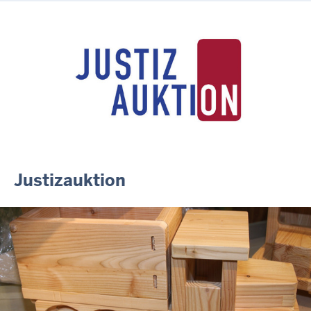
Anerkennung für innovative Suizidpräventionsarbeit: JVA Köln
ausgezeichnet
14.07.2026
Justiz der Zukunft gemeinsam gestalten: Minister Limbach
zieht positive Bilanz des Projekts Zukunftswerkstatt Justiz
Nordrhein-Westfalen
01.07.2026
Newsletter Juli 2026
30.06.2026
288 Anwärterinnen und Anwärter des Jahrgangs 2024/2026
der Justizvollzugsschule NRW geehrt
Justizauktion
30.06.2026
RechtSpecial - Schiedsleute helfen Streit schlichten!