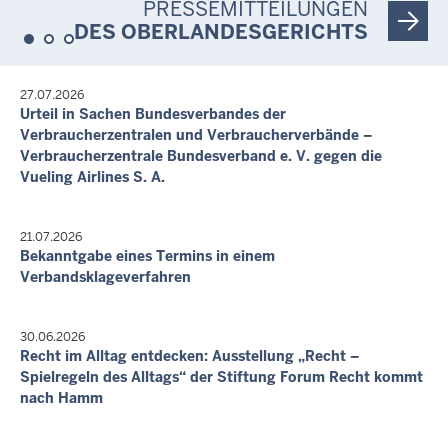
PRESSEMITTEILUNGEN
Verhandlungstermin
Berufung in Zivilsachen - I-9 U 192/21
DES OBERLANDESGERICHTS
Letzte Aktualisierung:
Heute, 08:58 Uhr
27.07.2026
Urteil in Sachen Bundesverbandes der
Verbraucherzentralen und Verbraucherverbände –
Verbraucherzentrale Bundesverband e. V. gegen die
Vueling Airlines S. A.
21.07.2026
Bekanntgabe eines Termins in einem
Verbandsklageverfahren
30.06.2026
Recht im Alltag entdecken: Ausstellung „Recht –
Spielregeln des Alltags“ der Stiftung Forum Recht kommt
nach Hamm