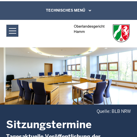
Direkt zum Inhalt
Oberlandesgericht Hamm:
TECHNISCHES MENÜ
Leichte Sprache, Gebärdensprachenvideo
und Kontaktformular
Sitzungstermine
Quelle: BLB NRW
Sitzungstermine
Tagesaktuelle Veröffentlichung der