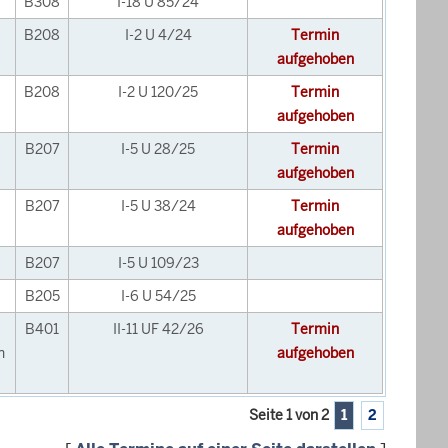
B308
I-18 U 85/24
B208
I-2 U 4/24
Termin
aufgehoben
B208
I-2 U 120/25
Termin
aufgehoben
B207
I-5 U 28/25
Termin
aufgehoben
B207
I-5 U 38/24
Termin
aufgehoben
B207
I-5 U 109/23
B205
I-6 U 54/25
B401
II-11 UF 42/26
Termin
n
aufgehoben
Seite 1 von 2
1
2