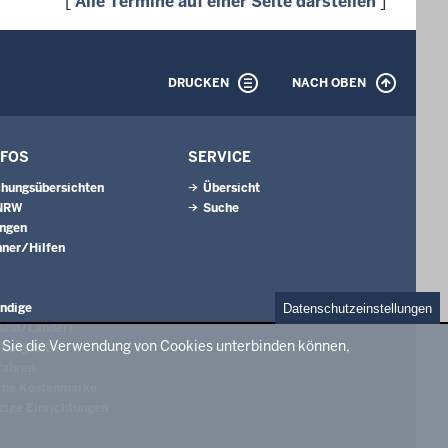
[
Alle Termine auf einer Seite darstellen
]
DRUCKEN
NACH OBEN
NFOS
SERVICE
hungsübersichten
Übersicht
 NRW
Suche
ungen
ner/Hilfen
ndige
Datenschutzeinstellungen
Bund/Länder)
e Sie die Verwendung von Cookies unterbinden können,
chung NRW
fahren
che Kostenmarke
ige Einrichtungen