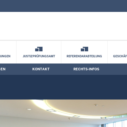
nd Kontaktformular
mine
LUNGEN
JUSTIZPRÜFUNGSAMT
REFERENDARABTEILUNG
GESCHÄF
BEN
KONTAKT
RECHTS-INFOS