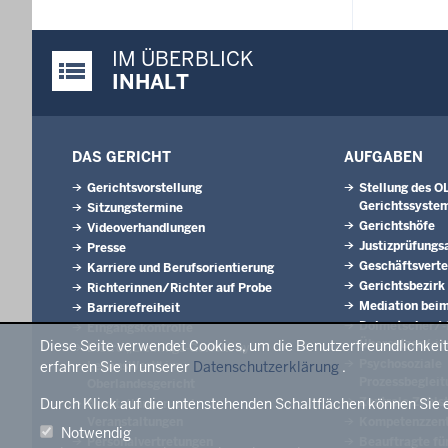
IM ÜBERBLICK
Justiz-Portal im Überblick:
INHALT
DAS GERICHT
AUFGABEN
Gerichtsvorstellung
Stellung des O
Gerichtssyste
Sitzungstermine
Gerichtshöfe
Videoverhandlungen
Justizprüfungs
Presse
Geschäftsverte
Karriere und Berufsorientierung
Gerichtsbezirk
Richterinnen/Richter auf Probe
Mediation beim
Barrierefreiheit
Dolmetscher/-
Eingangskontrolle
Übersetzer/-in
Diese Seite verwendet Cookies, um die Benutzerfreundlichkei
Bistro „Lieblings-Gericht by
Psychosoziale
erfahren Sie in unserer
LebensWert“ im
Datenschutzerklärung
.
Prozessbegleit
Oberlandesgericht
Zentrale Zahlst
Durch Klick auf die untenstehenden Schaltflächen können Sie 
Ausstellungen und
Veranstaltungen
Kompetenzzen
Notwendig
Personalvertretungen
Beauftragte fü