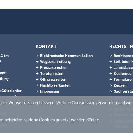
KONTAKT
RECHTS-I
LG im
Elektronische Kommunikation
Rechtsprec
m
Wegbeschreibung
Leitlinien
Pressesprecher
Jahrestag
amt
Telefonlisten
Kostenrech
ilung
Öffnungszeiten
Formulare
Nachtbriefkasten
Zeugen
 Güterichter
Impressum
Sachverstä
innen und
Gesetze (
nen
t der Webseite zu verbessern. Welche Cookies wir verwenden und wi
Rechtspre
Online-Ver
ung
Elektronis
elle Justiz
entscheiden, welche Cookies gesetzt werden dürfen.
Gemeinnütz
tren
(Antrag)
r