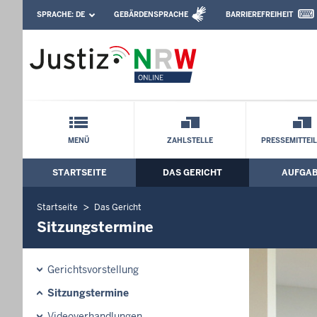
Direkt zum Inhalt
SPRACHE:
DE
GEBÄRDENSPRACHE
BARRIEREFREIHEIT
Leichte Sprache, Gebärdensprachenvideo u
Oberlandesgericht Hamm: Sitzungster
Schnellnavigation mit Volltext-Suche
MENÜ
ZAHLSTELLE
PRESSEMITTEI
STARTSEITE
DAS GERICHT
AUFGA
Hauptmenü: Hauptnavigation
Startseite
Das Gericht
Sitzungstermine
Gerichtsvorstellung
Sitzungstermine
Videoverhandlungen