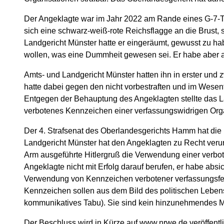
Der Angeklagte war im Jahr 2022 am Rande eines G-7-Tr
sich eine schwarz-weiß-rote Reichsflagge an die Brust, 
Landgericht Münster hatte er eingeräumt, gewusst zu hab
wollen, was eine Dummheit gewesen sei. Er habe aber abs
Amts- und Landgericht Münster hatten ihn in erster und
hatte dabei gegen den nicht vorbestraften und im Wesen
Entgegen der Behauptung des Angeklagten stellte das Lan
verbotenes Kennzeichen einer verfassungswidrigen Orga
Der 4. Strafsenat des Oberlandesgerichts Hamm hat die
Landgericht Münster hat den Angeklagten zu Recht verur
Arm ausgeführte Hitlergruß die Verwendung einer verbote
Angeklagte nicht mit Erfolg darauf berufen, er habe absic
Verwendung von Kennzeichen verbotener verfassungsfeind
Kennzeichen sollen aus dem Bild des politischen Lebens
kommunikatives Tabu). Sie sind kein hinzunehmendes Mi
Der Beschluss wird in Kürze auf
www.nrwe.de
veröffentli