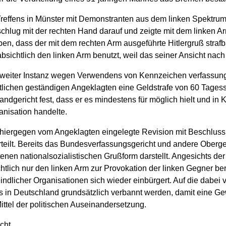
effens in Münster mit Demonstranten aus dem linken Spektrum 
schlug mit der rechten Hand darauf und zeigte mit dem linken A
en, dass der mit dem rechten Arm ausgeführte Hitlergruß strafb
ichtlich den linken Arm benutzt, weil das seiner Ansicht nach 
 zweiter Instanz wegen Verwendens von Kennzeichen verfassungs
tlichen geständigen Angeklagten eine Geldstrafe von 60 Tagess
dgericht fest, dass er es mindestens für möglich hielt und in 
nisation handelte.
 hiergegen vom Angeklagten eingelegte Revision mit Beschluss
teilt. Bereits das Bundesverfassungsgericht und andere Oberge
nen nationalsozialistischen Grußform darstellt. Angesichts der 
htlich nur den linken Arm zur Provokation der linken Gegner benu
licher Organisationen sich wieder einbürgert. Auf die dabei v
 in Deutschland grundsätzlich verbannt werden, damit eine Gew
ttel der politischen Auseinandersetzung.
cht.