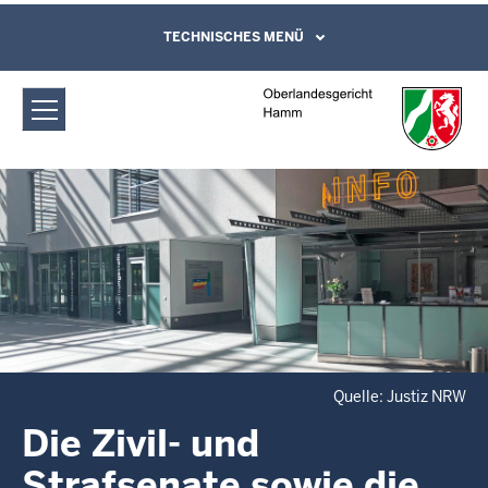
Direkt zum Inhalt
Oberlandesgericht Hamm: Zivil-,
TECHNISCHES MENÜ
Leichte Sprache, Gebärdensprachenvideo
und Kontaktformular
Familien- und Strafsenate
Quelle: Justiz NRW
Die Zivil- und
Strafsenate sowie die