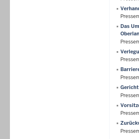
Verhand
Pressem
Das Ums
Oberlan
Pressem
Verlegu
Pressem
Barrier
Pressem
Gericht
Pressem
Vorsitz
Pressem
Zurückw
Pressem