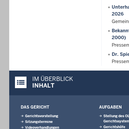
Unterha
2026
Gemeins
Bekann
2000)
Pressem
Dr. Spi
Pressem
IM ÜBERBLICK
Justiz-Portal im Überblick:
INHALT
DAS GERICHT
AUFGABEN
Gerichtsvorstellung
Stellung des O
Gerichtssyste
Sitzungstermine
Gerichtshöfe
Videoverhandlungen