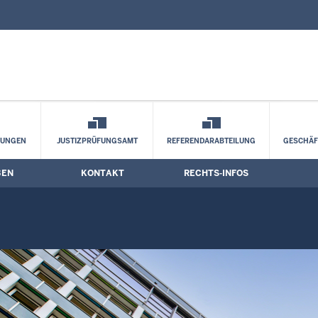
nd Kontaktformular
v 2025
LUNGEN
JUSTIZPRÜFUNGSAMT
REFERENDARABTEILUNG
GESCHÄF
BEN
KONTAKT
RECHTS-INFOS