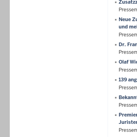
Zusatzz
Pressem
Neue Zu
und meh
Pressem
Dr. Fra
Pressem
Olaf Wi
Pressem
139 ang
Pressem
Bekann
Pressem
Premier
Juriste
Pressem