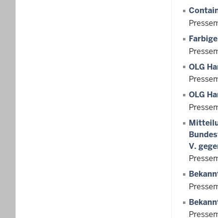
Contain
Pressem
Farbig
Pressem
OLG Ham
Pressem
OLG Ham
Pressem
Mitteil
Bundesv
V. gege
Pressem
Bekann
Pressem
Bekann
Pressem