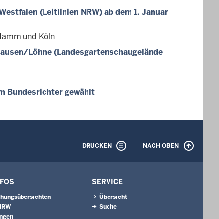
-Westfalen (Leitlinien NRW) ab dem 1. Januar
 Hamm und Köln
nhausen/Löhne (Landesgartenschaugelände
m Bundesrichter gewählt
DRUCKEN
NACH OBEN
NFOS
SERVICE
hungsübersichten
Übersicht
 NRW
Suche
ungen