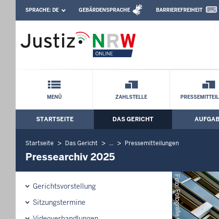
Direkt zum Inhalt
SPRACHE:
DE
GEBÄRDENSPRACHE
BARRIEREFREIHEIT
Leichte Sprache, Gebärdensprachenvideo u
Oberlandesgericht Hamm: Pressearchi
Schnellnavigation mit Volltext-Suche
MENÜ
ZAHLSTELLE
PRESSEMITTEI
STARTSEITE
DAS GERICHT
AUFGA
Hauptmenü: Hauptnavigation
Startseite
Das Gericht
...
Pressemitteilungen
Pressearchiv 2025
Gerichtsvorstellung
Sitzungstermine
Videoverhandlungen