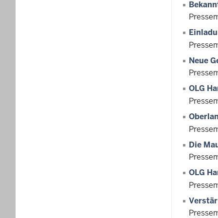
Bekann
Pressem
Einladu
Pressem
Neue Ge
Pressem
OLG Ham
Pressem
Oberla
Pressem
Die Ma
Pressem
OLG Ha
Pressem
Verstär
Pressem